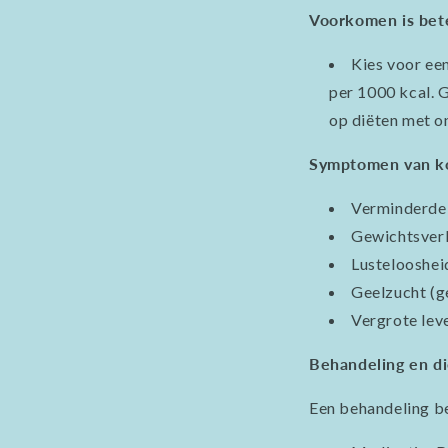
Voorkomen is bet
Kies voor ee
per 1000 kcal. 
op diëten met o
Symptomen van k
Verminderde 
Gewichtsverl
Lustelooshei
Geelzucht (ge
Vergrote lev
Behandeling en d
Een behandeling b