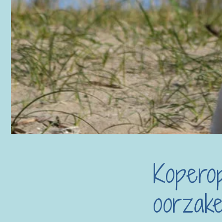
Koperop
oorzak