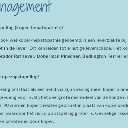
anagement
peling (koper-hepatopathie)?
ook wel koper-hepatopathie genoemd, is een leverziekte bij
t in de lever
. Dit kan leiden tot ernstige leverschade. Het k
brador Retriever, Doberman Pinscher, Bedlington Terrier 
koperopstapeling?
ling ontstaat als een hond via zijn voeding meer koper binne
r gevoelig voor is. Bij het overgrote merendeel van de honden is
en ’90 worden koperchelaten gebruikt in plaats van koperoxi
, waardoor het risico op stapeling groter is. Gevoelige rass
verproblemen door koper.