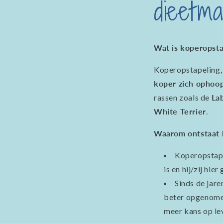
dieetm
Wat is koperopsta
Koperopstapeling, 
koper zich ophoop
rassen zoals de
La
White Terrier
.
Waarom ontstaat 
Koperopstape
is en hij/zij hie
Sinds de jar
beter opgenomen
meer kans op le