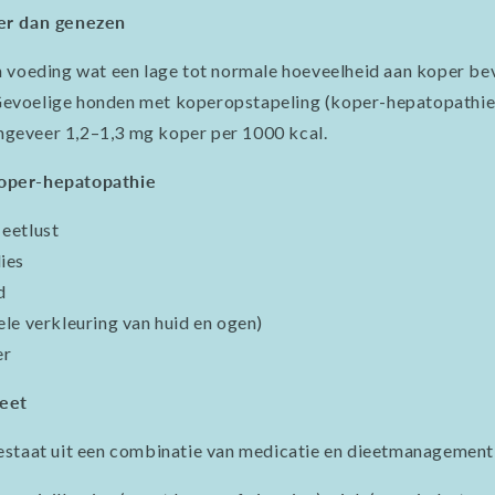
er dan genezen
n voeding wat een lage tot normale hoeveelheid aan koper be
Gevoelige honden met koperopstapeling (koper-hepatopathie
ngeveer 1,2–1,3 mg koper per 1000 kcal.
oper-hepatopathie
eetlust
ies
d
le verkleuring van huid en ogen)
er
ieet
estaat uit een combinatie van medicatie en dieetmanagement