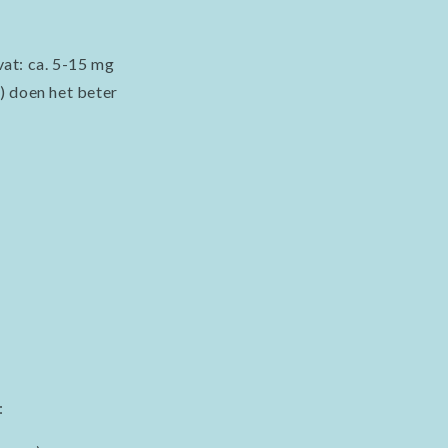
vat: ca. 5-15 mg
) doen het beter
: