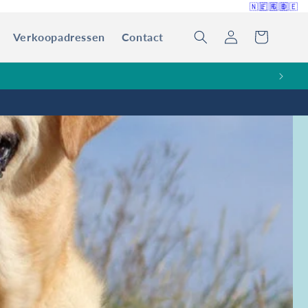
🇳🇱
🇫🇷
🇬🇧
🇩🇪
Verkoopadressen
Contact
Inloggen
Winkelwagen