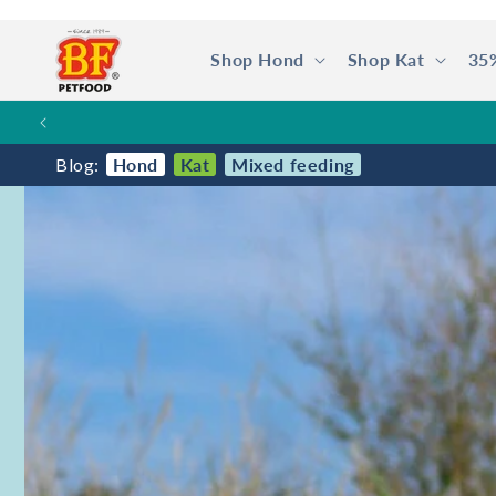
Meteen
naar de
content
Shop Hond
Shop Kat
35
SPA
Blog:
Hond
Kat
Mixed feeding