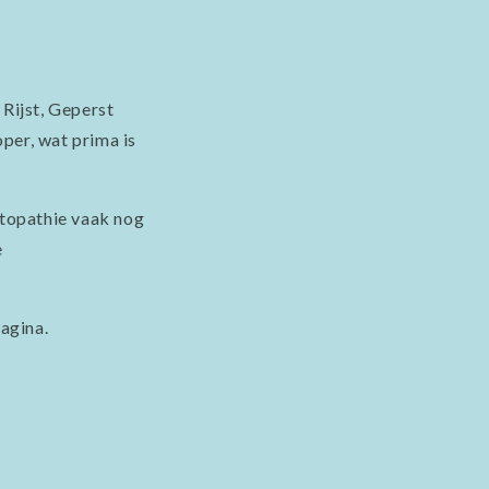
Rijst, Geperst
per, wat prima is
topathie vaak nog
e
agina.