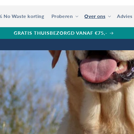
% No Waste korting
Proberen
Over ons
Advies
AR VOOR GRATIS VERPAKKING! Zie Spaarkaart actie