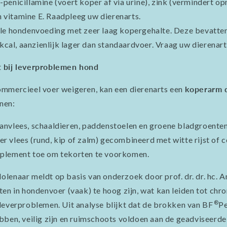
D-penicillamine (voert koper af via urine), zink (vermindert o
n vitamine E. Raadpleeg uw dierenarts.
ale hondenvoeding met zeer laag kopergehalte. Deze bevatten
cal, aanzienlijk lager dan standaardvoer. Vraag uw dierenart
 bij leverproblemen hond
ommercieel voer weigeren, kan een dierenarts een
koperarm 
jnen:
anvlees, schaaldieren, paddenstoelen en groene bladgroenten
r vlees (rund, kip of zalm) gecombineerd met witte rijst of 
plement toe om tekorten te voorkomen.
enaar meldt op basis van onderzoek door prof. dr. dr. hc. 
ten in hondenvoer (vaak) te hoog zijn, wat kan leiden tot chr
®
leverproblemen. Uit analyse blijkt dat de brokken van BF
Pe
bben, veilig zijn en ruimschoots voldoen aan de geadviseerde