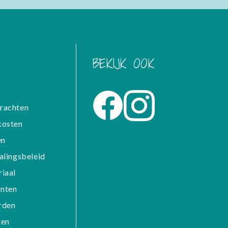
BEKIJK OOK
rachten
kosten
en
alingsbeleid
iaal
nten
rden
ten