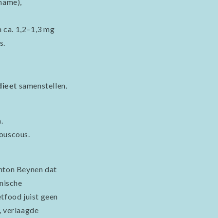
pname),
 ca. 1,2–1,3 mg
s.
dieet
samenstellen.
.
couscous.
Anton Beynen dat
onische
tfood juist geen
, verlaagde