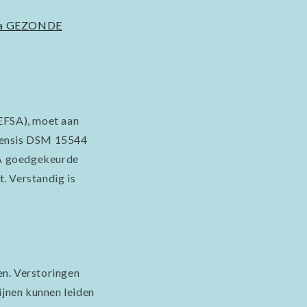
ca GEZONDE
(EFSA), moet aan
lezensis DSM 15544
A goedgekeurde
. Verstandig is
en. Verstoringen
ijnen kunnen leiden