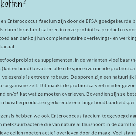
katten?
is en Enterococcus faecium zijn door de EFSA goedgekeurde
ls darmflorastabilisatoren in onze probiotica producten voor
 goed aan dankzij hun complementaire overlevings- en werki
kanaal.
etfood probiotica supplementen, in de varianten vloeibaar (
n (kat en hond) bevatten allen de sporenvormende probiotica 
us velezensis is extreem robuust. De sporen zijn een natuurli
ro-organisme zelf. Dit maakt de probiotica veel minder gevoe
d en/of kat wat ze moeten overleven. Bovendien zijn ze beter
 in huisdierproducten gedurende een lange houdbaarheidsper
lezensis hebben we ook Enterococcus faecium toegevoegd aa
en melkzuurbacterie die van nature al thuishoort in de darmfl
ieve cellen moeten actief overleven door de maag. Veel sta