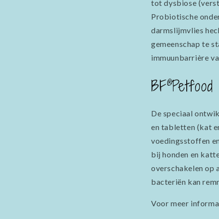
tot dysbiose (vers
Probiotische onder
darmslijmvlies hec
gemeenschap te sta
immuunbarrière van
®
BF
Petfood 
De speciaal ontwi
en tabletten (kat 
voedingsstoffen en
bij honden en katte
overschakelen op a
bacteriën kan rem
Voor meer informat