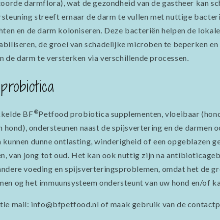
toorde darmflora), wat de gezondheid van de gastheer kan sc
steuning streeft ernaar de darm te vullen met nuttige bacteri
hten en de darm koloniseren. Deze bacteriën helpen de lokal
biliseren, de groei van schadelijke microben te beperken en
 de darm te versterken via verschillende processen.
probiotica
®
kkelde BF
Petfood probiotica supplementen, vloeibaar (hon
en hond), ondersteunen naast de spijsvertering en de darmen
 kunnen dunne ontlasting, winderigheid of een opgeblazen g
n, van jong tot oud. Het kan ook nuttig zijn na antibioticagebru
ndere voeding en spijsverteringsproblemen, omdat het de gr
men og het immuunsysteem ondersteunt van uw hond en/of ka
ie mail: info@bfpetfood.nl of maak gebruik van de contactp