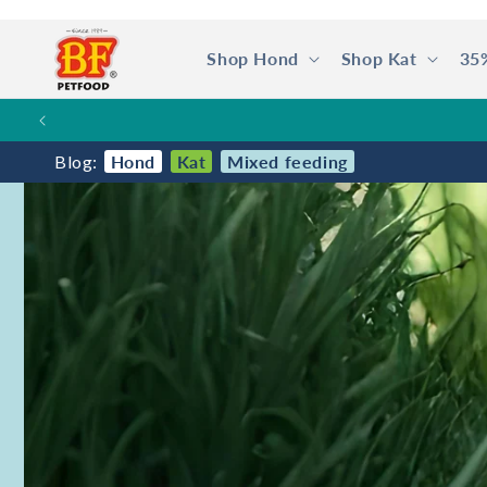
Meteen
naar de
content
Shop Hond
Shop Kat
35
SPA
Blog:
Hond
Kat
Mixed feeding