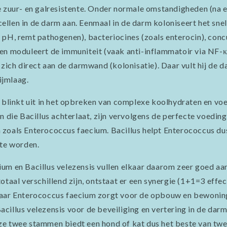
e zuur- en galresistente. Onder normale omstandigheden (na e
llen in de darm aan. Eenmaal in de darm koloniseert het snel
 pH, remt pathogenen), bacteriocines (zoals enterocin), con
 en moduleert de immuniteit (vaak anti-inflammatoir via NF
 zich direct aan de darmwand (kolonisatie). Daar vult hij de 
lijmlaag.
s blinkt uit in het opbreken van complexe koolhydraten en voe
n die Bacillus achterlaat, zijn vervolgens de perfecte voedin
zoals Enterococcus faecium. Bacillus helpt Enterococcus dus
 te worden.
um en Bacillus velezensis vullen elkaar daarom zeer goed aa
otaal verschillend zijn, ontstaat er een synergie (1+1=3 effe
Waar Enterococcus faecium zorgt voor de opbouw en bewonin
cillus velezensis voor de beveiliging en vertering in de darm
e twee stammen biedt een hond of kat dus het beste van twe