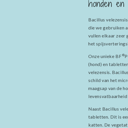
honden en 
Bacillus velezens
die we gebruiken a
vullen elkaar zeer
het spijsverterings
®
Onze unieke BF
P
(hond) en tablette
velezensis. Bacill
schild van het mic
maagsap van de hon
levensvatbaarheid
Naast Bacillus ve
tabletten. Dit is e
katten. De vegetat