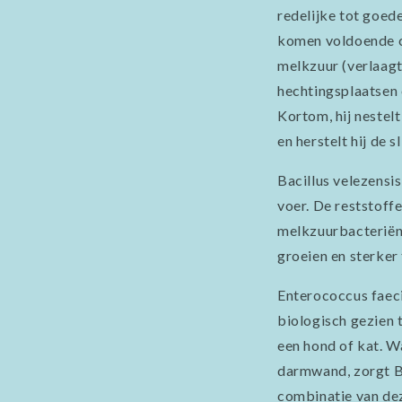
redelijke tot goed
komen voldoende ce
melkzuur (verlaagt
hechtingsplaatsen
Kortom, hij nestelt
en herstelt hij de s
Bacillus velezensi
voer. De reststoffe
melkzuurbacteriën 
groeien en sterker
Enterococcus faeci
biologisch gezien t
een hond of kat. 
darmwand, zorgt Ba
combinatie van dez