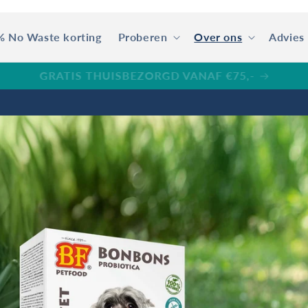
% No Waste korting
Proberen
Over ons
Advies
AR VOOR GRATIS VERPAKKING! Zie Spaarkaart actie