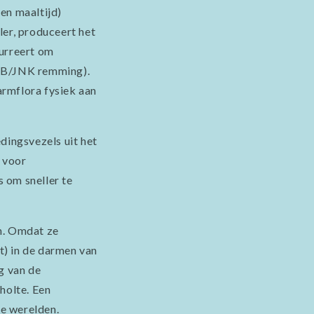
en maaltijd)
ler, produceert het
curreert om
-κB/JNK remming).
darmflora fysiek aan
dingsvezels uit het
g voor
 om sneller te
n. Omdat ze
ct) in de darmen van
g van de
holte. Een
e werelden.