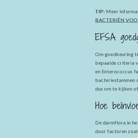
TIP:
Meer informati
BACTERIËN VO
EFSA goedg
Om goedkeuring te 
bepaalde criteria 
en Enterococcus 
bacteriestammen di
dus om te kijken 
Hoe beïnvlo
De darmflora in he
door factoren zoal