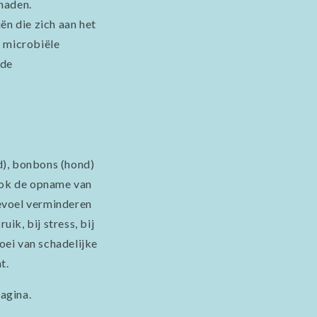
haden.
ën die zich aan het
e microbiële
 de
d), bonbons (hond)
 ook de opname van
evoel verminderen
ik, bij stress, bij
oei van schadelijke
t.
agina.