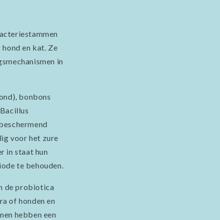
 bacteriestammen
 hond en kat. Ze
ngsmechanismen in
hond), bonbons
Bacillus
jk beschermend
lig voor het zure
 in staat hun
iode te behouden.
n de probiotica
ora of honden en
mmen hebben een