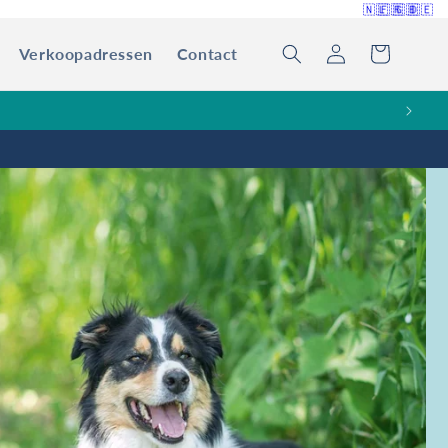
🇳🇱
🇫🇷
🇬🇧
🇩🇪
Verkoopadressen
Contact
Inloggen
Winkelwagen