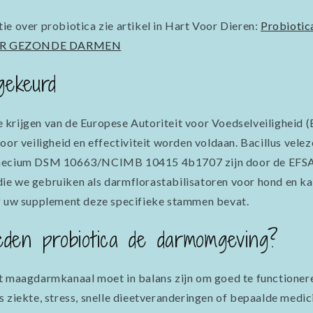
e over probiotica zie artikel in Hart Voor Dieren:
Probioti
OR GEZONDE DARMEN
ekeurd
krijgen van de Europese Autoriteit voor Voedselveiligheid 
voor veiligheid en effectiviteit worden voldaan. Bacillus ve
faecium DSM 10663/NCIMB 10415 4b1707 zijn door de EFS
e we gebruiken als darmflorastabilisatoren voor hond en kat
of uw supplement deze specifieke stammen bevat.
eden probiotica de darmomgeving?
t maagdarmkanaal moet in balans zijn om goed te functioner
s ziekte, stress, snelle dieetveranderingen of bepaalde medic