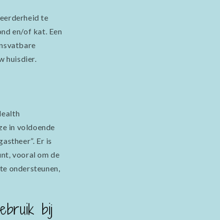
meerderheid te
ond en/of kat. Een
ensvatbare
 huisdier.
Health
ze in voldoende
stheer”. Er is
unt, vooral om de
 te ondersteunen,
bruik bij