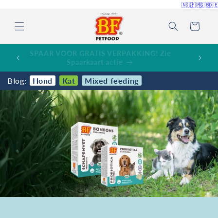
Meteen
🇳🇱
🇫🇷
🇬🇧
🇩
naar de
content
Winkelwagen
SPAAR VOOR GRATIS VERPAKKING! Zie
-
Spaarkaart actie
Blog:
Hond
Kat
Mixed feeding