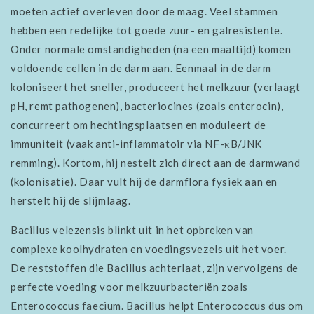
moeten actief overleven door de maag. Veel stammen
hebben een redelijke tot goede zuur- en galresistente.
Onder normale omstandigheden (na een maaltijd) komen
voldoende cellen in de darm aan. Eenmaal in de darm
koloniseert het sneller, produceert het melkzuur (verlaagt
pH, remt pathogenen), bacteriocines (zoals enterocin),
concurreert om hechtingsplaatsen en moduleert de
immuniteit (vaak anti-inflammatoir via NF-κB/JNK
remming). Kortom, hij nestelt zich direct aan de darmwand
(kolonisatie). Daar vult hij de darmflora fysiek aan en
herstelt hij de slijmlaag.
Bacillus velezensis blinkt uit in het opbreken van
complexe koolhydraten en voedingsvezels uit het voer.
De reststoffen die Bacillus achterlaat, zijn vervolgens de
perfecte voeding voor melkzuurbacteriën zoals
Enterococcus faecium. Bacillus helpt Enterococcus dus om