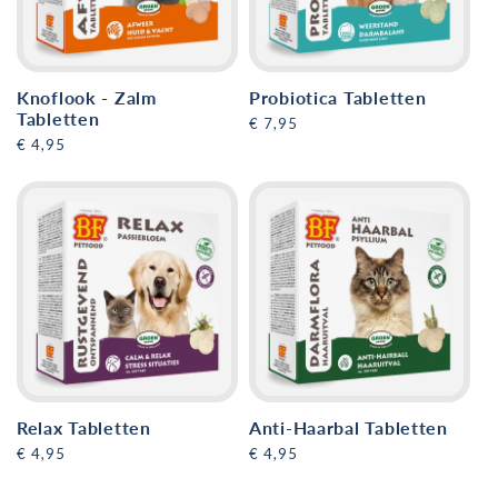
Knoflook - Zalm
Probiotica Tabletten
Tabletten
Normale
€ 7,95
Normale
€ 4,95
prijs
prijs
Relax Tabletten
Anti-Haarbal Tabletten
Normale
€ 4,95
Normale
€ 4,95
prijs
prijs