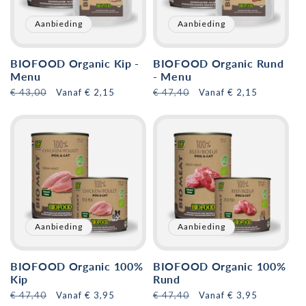
Aanbieding
Aanbieding
BIOFOOD Organic Kip -
BIOFOOD Organic Rund
Menu
- Menu
Normale
€ 43,00
Aanbiedingsprijs
Vanaf € 2,15
Normale
€ 47,40
Aanbiedingsprijs
Vanaf € 2,15
prijs
prijs
Aanbieding
Aanbieding
BIOFOOD Organic 100%
BIOFOOD Organic 100%
Kip
Rund
Normale
€ 47,40
Aanbiedingsprijs
Vanaf € 3,95
Normale
€ 47,40
Aanbiedingsprijs
Vanaf € 3,95