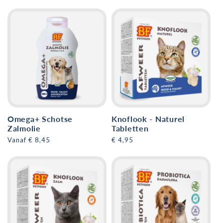
prijs
prijs
Omega+ Schotse
Knoflook - Naturel
Zalmolie
Tabletten
Normale
Vanaf € 8,45
Normale
€ 4,95
prijs
prijs