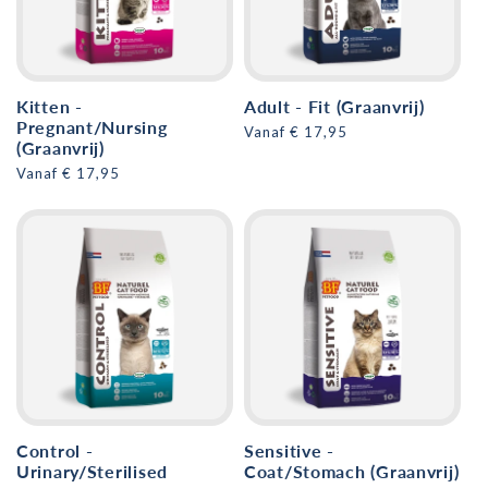
t
i
e
Kitten -
Adult - Fit (Graanvrij)
Pregnant/Nursing
Normale
Vanaf € 17,95
:
(Graanvrij)
prijs
Normale
Vanaf € 17,95
prijs
Control -
Sensitive -
Urinary/Sterilised
Coat/Stomach (Graanvrij)