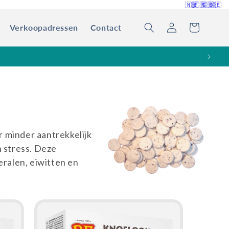
🇳🇱
🇫🇷
🇬🇧
🇩🇪
Verkoopadressen
Contact
Inloggen
Winkelwagen
er minder aantrekkelijk
n stress. Deze
ralen, eiwitten en