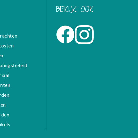
BEKIJK OOK
rachten
kosten
en
alingsbeleid
iaal
nten
rden
ten
rden
nkels