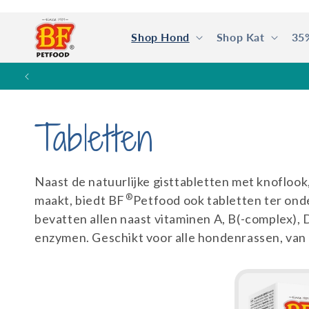
Meteen
naar de
content
Shop Hond
Shop Kat
35
SPAA
C
Tabletten
o
Naast de natuurlijke gisttabletten met knoflook,
®
maakt, biedt BF
Petfood ook tabletten ter onde
l
bevatten allen naast vitaminen A, B(-complex),
enzymen. Geschikt voor alle hondenrassen, van 
l
e