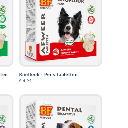
tten
Knoflook - Pens Tabletten
Normale
€ 4,95
prijs