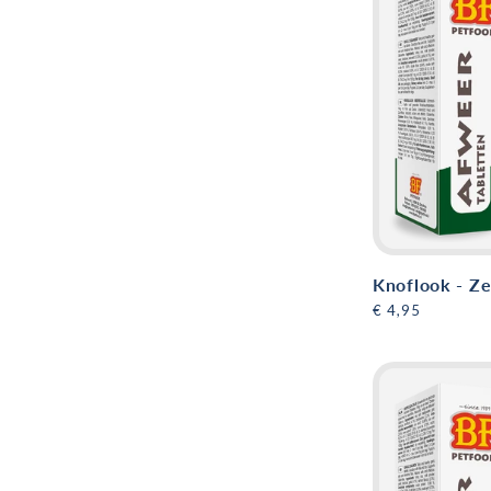
c
t
i
e
Knoflook - Ze
:
Normale
€ 4,95
prijs