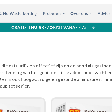
% No Waste korting
Proberen
Over ons
Advies
R VOOR GRATIS VERPAKKING! Zie Spaarkaart actie
 die natuurlijk en effectief zijn en de hond als gasthe
rsteuning van het gebit en frisse adem, huid, vacht e
 D en E ook hoogwaardige en gezonde aminozuren, mine
pup tot senior.