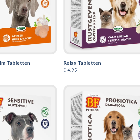
lm Tabletten
Relax Tabletten
Normale
€ 4,95
prijs