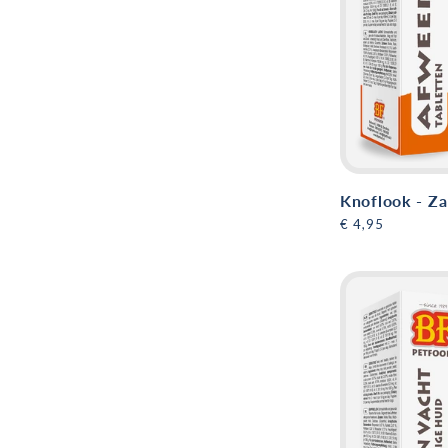
Knoflook - Za
Normale
€ 4,95
prijs