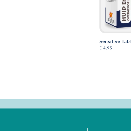
Sensitive Tab
Normale
€ 4,95
prijs