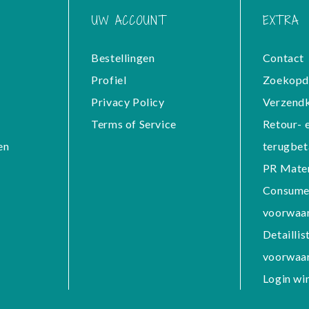
UW ACCOUNT
EXTRA
Bestellingen
Contact
Profiel
Zoekopd
Privacy Policy
Verzend
Terms of Service
Retour- 
en
terugbet
PR Mater
Consume
voorwaa
Detaillis
voorwaa
Login wi