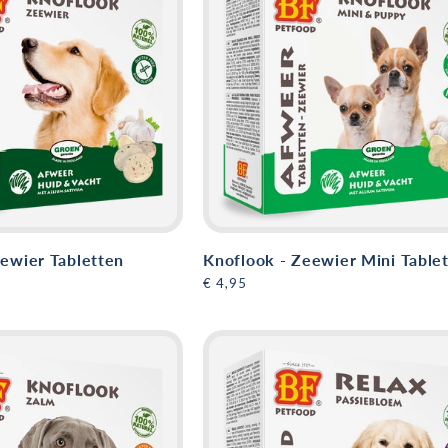
ewier Tabletten
Knoflook - Zeewier Mini Table
Normale
€ 4,95
prijs