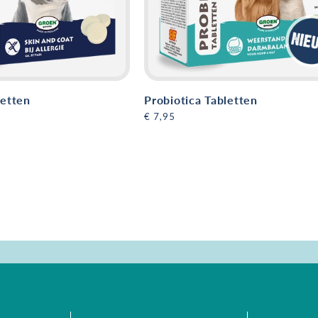
letten
Probiotica Tabletten
Normale
€ 7,95
prijs