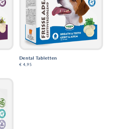
Dental Tabletten
Normale
€ 4,95
prijs