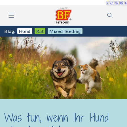
Direkt
🇳🇱
🇫🇷
🇬🇧
🇩
zum
Inhalt
Blog:
Hond
Kat
Mixed feeding
Was tun, wenn Ihr Hund