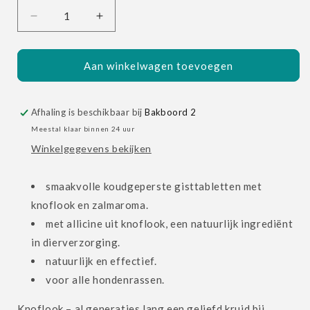
Aantal
Aantal
verlagen
verhogen
voor
voor
Knoflook
Knoflook
Aan winkelwagen toevoegen
-
-
Zalm
Zalm
Tabletten
Tabletten
Afhaling is beschikbaar bij
Bakboord 2
Meestal klaar binnen 24 uur
Winkelgegevens bekijken
smaakvolle koudgeperste gisttabletten met
knoflook en zalmaroma.
met allicine uit knoflook, een natuurlijk ingrediënt
in dierverzorging.
natuurlijk en effectief.
voor alle hondenrassen.
Knoflook – al generaties lang een geliefd kruid bij