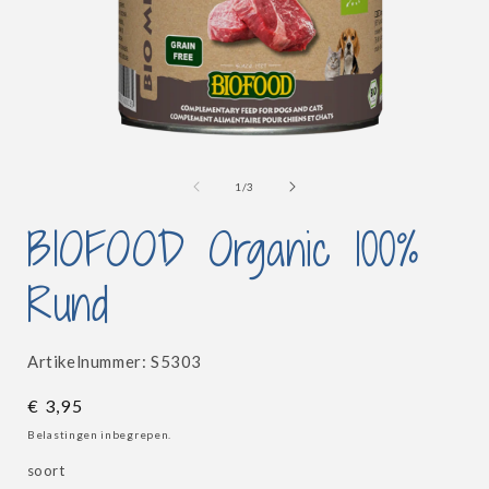
Media
1
openen
van
1
/
3
in
i
modaal
BIOFOOD Organic 100%
Rund
SKU:
Artikelnummer:
S5303
Normale
€ 3,95
prijs
Belastingen inbegrepen.
soort