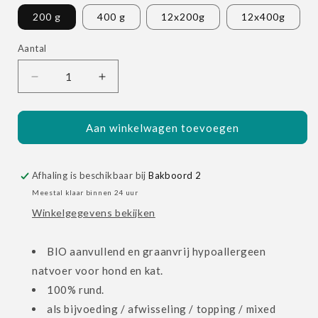
200 g
400 g
12x200g
12x400g
Aantal
Aantal
Aantal
Aantal
verlagen
verhogen
voor
voor
BIOFOOD
BIOFOOD
Aan winkelwagen toevoegen
Organic
Organic
100%
100%
Rund
Rund
Afhaling is beschikbaar bij
Bakboord 2
Meestal klaar binnen 24 uur
Winkelgegevens bekijken
BIO aanvullend en graanvrij hypoallergeen
natvoer voor hond en kat.
100% rund.
als bijvoeding / afwisseling / topping / mixed