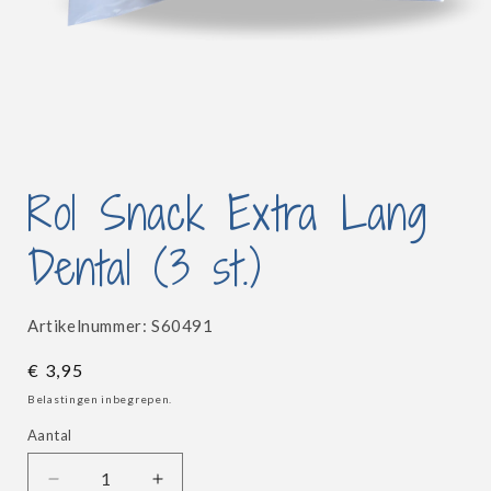
Media
1
Rol Snack Extra Lang
openen
in
modaal
Dental (3 st.)
SKU:
Artikelnummer:
S60491
Normale
€ 3,95
prijs
Belastingen inbegrepen.
Aantal
Aantal
Aantal
Aantal