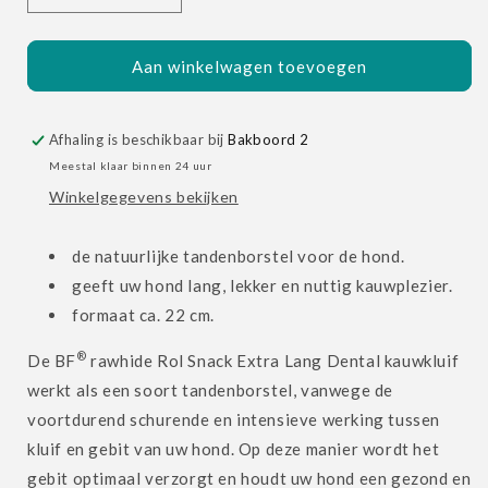
verlagen
verhogen
voor
voor
Rol
Rol
Aan winkelwagen toevoegen
Snack
Snack
Extra
Extra
Lang
Lang
Afhaling is beschikbaar bij
Bakboord 2
Dental
Dental
Meestal klaar binnen 24 uur
(3
(3
Winkelgegevens bekijken
st.)
st.)
de natuurlijke tandenborstel voor de hond.
geeft uw hond lang, lekker en nuttig kauwplezier.
formaat ca. 22 cm.
®
De BF
rawhide Rol Snack Extra Lang Dental kauwkluif
werkt als een soort tandenborstel, vanwege de
voortdurend schurende en intensieve werking tussen
kluif en gebit van uw hond. Op deze manier wordt het
gebit optimaal verzorgt en houdt uw hond een gezond en