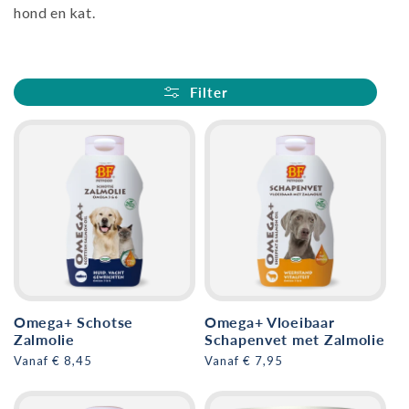
hond en kat.
Filter
Omega+ Schotse
Omega+ Vloeibaar
Zalmolie
Schapenvet met Zalmolie
Normale
Vanaf € 8,45
Normale
Vanaf € 7,95
prijs
prijs