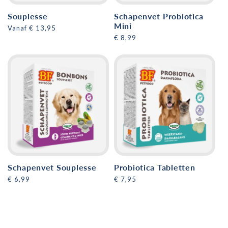
Souplesse
Schapenvet Probiotica
Mini
Normale
Vanaf € 13,95
prijs
Normale
€ 8,99
prijs
Schapenvet Souplesse
Probiotica Tabletten
Normale
€ 6,99
Normale
€ 7,95
prijs
prijs