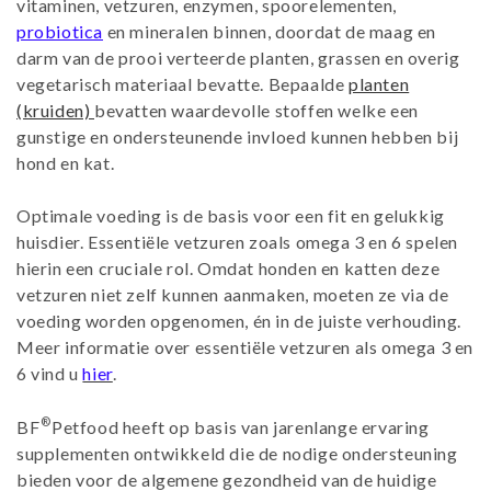
vitaminen, vetzuren, enzymen, spoorelementen,
t
probiotica
en mineralen binnen, doordat de maag en
darm van de prooi verteerde planten, grassen en overig
i
vegetarisch materiaal bevatte. Bepaalde
planten
(kruiden)
bevatten waardevolle stoffen welke een
e
gunstige en ondersteunende invloed kunnen hebben bij
hond en kat.
:
Optimale voeding is de basis voor een fit en gelukkig
huisdier. Essentiële vetzuren zoals omega 3 en 6 spelen
hierin een cruciale rol. Omdat honden en katten deze
vetzuren niet zelf kunnen aanmaken, moeten ze via de
voeding worden opgenomen, én in de juiste verhouding.
Meer informatie over
essentiële vetzuren als
omega 3 en
6 vind u
hier
.
®
BF
Petfood heeft op basis van jarenlange ervaring
supplementen ontwikkeld die de nodige ondersteuning
bieden voor de algemene gezondheid van de huidige