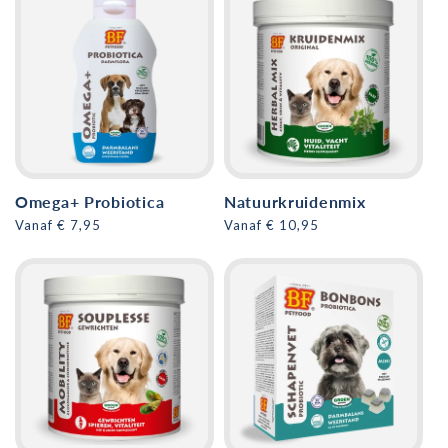
Omega+ Probiotica
Natuurkruidenmix
Normale
Vanaf € 7,95
Normale
Vanaf € 10,95
prijs
prijs