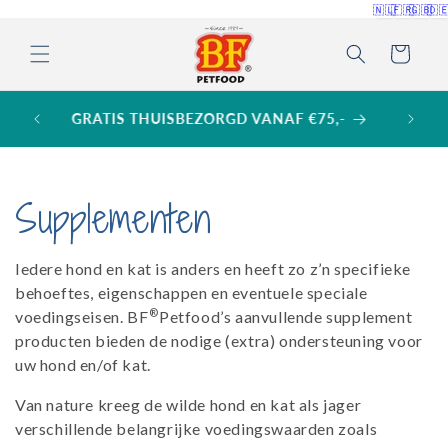
Meteen
🇳🇱
🇫🇷
🇬🇧
🇩
naar de
content
Winkelwagen
SPAAR VOOR GRATIS VERPAKKING! Zie
Spaarkaart actie
C
Supplementen
o
Iedere hond en kat is anders en heeft zo z’n specifieke
l
behoeftes, eigenschappen en eventuele speciale
®
voedingseisen. BF
Petfood’s aanvullende supplement
l
producten bieden de nodige (extra) ondersteuning voor
uw hond en/of kat.
e
Van nature kreeg de wilde hond en kat als jager
c
verschillende belangrijke voedingswaarden zoals