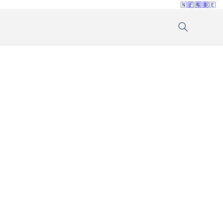
🇳🇱
🇫🇷
🇬🇧
🇩🇪