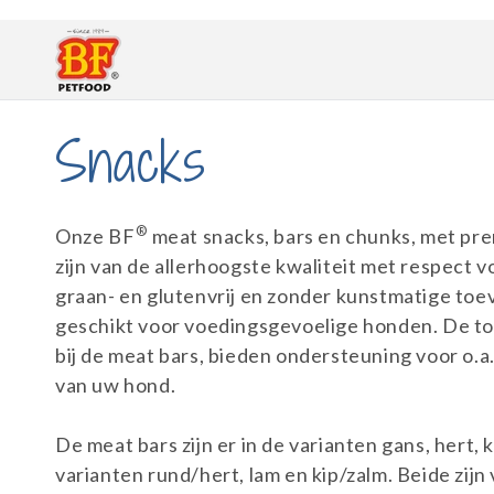
Direkt
zum
Inhalt
K
Snacks
a
®
Onze BF
meat snacks, bars en chunks, met prem
t
zijn van de allerhoogste kwaliteit met respect vo
graan- en glutenvrij en zonder kunstmatige to
geschikt voor voedingsgevoelige honden. De to
e
bij de meat bars, bieden ondersteuning voor o.a.
van uw hond.
g
De meat bars zijn er in de varianten gans, hert, 
o
varianten rund/hert, lam en kip/zalm. Beide zijn