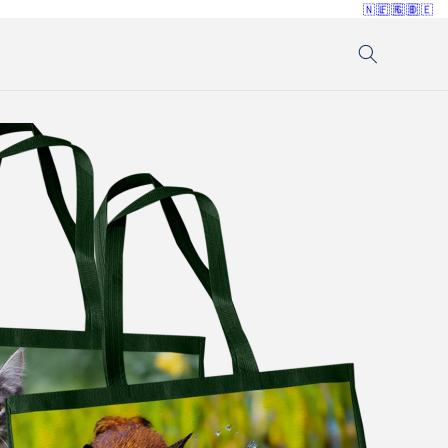
🇳🇱
🇫🇷
🇬🇧
🇩🇪