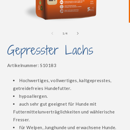
Medien
1
in
i
von
1
/
4
Modal
öffnen
Gepresster Lachs
SKU:
Artikelnummer:
S10183
Hochwertiges, vollwertiges, kaltgepresstes,
getreidefreies Hundefutter.
hypoallergen.
auch sehr gut geeignet für Hunde mit
Futtermittelunverträglichkeiten und wählerische
Fresser.
für Welpen, Junghunde und erwachsene Hunde.