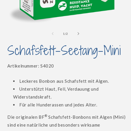
Medien
i
1
in
von
1
/
2
Modal
öffnen
Schafsfett-Seetang-Mini
SKU:
Artikelnummer:
S4020
Leckeres Bonbon aus Schafsfett mit Algen.
Unterstützt Haut, Fell, Verdauung und
Widerstandskraft.
Für alle Hunderassen und jedes Alter.
®
Die originalen BF
Schafsfett-Bonbons mit Algen (Mini)
sind eine natürliche und besonders wirksame