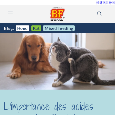
et
🇳🇱
🇫🇷
🇬🇧
🇩
passer
au
contenu
Blog:
Hond
Kat
Mixed feeding
L'importance des acides