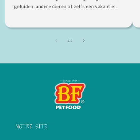
geluiden, andere dieren of zelfs een vakantie...
de
1
/
3
NOTRE SITE