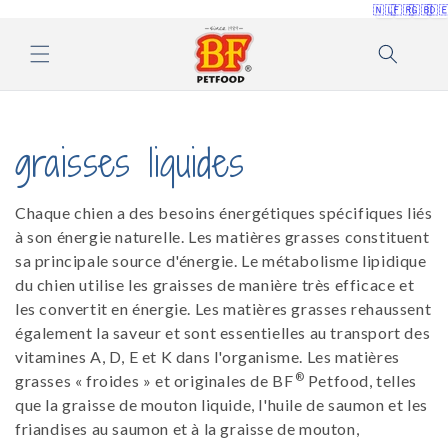
et
🇳🇱
🇫🇷
🇬🇧
🇩
passer
au
contenu
C
graisses liquides
o
Chaque chien a des besoins énergétiques spécifiques liés
l
à son énergie naturelle. Les matières grasses constituent
sa principale source d'énergie. Le métabolisme lipidique
l
du chien utilise les graisses de manière très efficace et
les convertit en énergie. Les matières grasses rehaussent
e
également la saveur et sont essentielles au transport des
vitamines A, D, E et K dans l'organisme. Les matières
c
®
grasses « froides » et originales de BF
Petfood, telles
que la graisse de mouton liquide, l'huile de saumon et les
t
friandises au saumon et à la graisse de mouton,