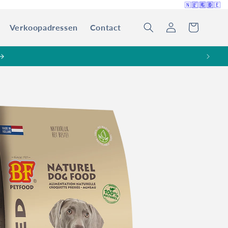
🇳🇱
🇫🇷
🇬🇧
🇩🇪
Verkoopadressen
Contact
Inloggen
Winkelwagen