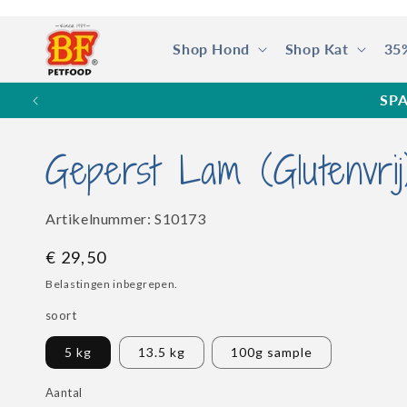
Meteen
naar de
content
Shop Hond
Shop Kat
35
SPA
Geperst Lam (Glutenvrij
SKU:
Artikelnummer:
S10173
Normale
€ 29,50
prijs
Belastingen inbegrepen.
soort
5 kg
13.5 kg
100g sample
Aantal
Aantal