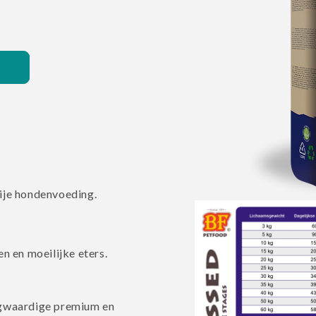
ije hondenvoeding.
Media
1
openen
in
modaal
n en moeilijke eters.
ogwaardige premium en