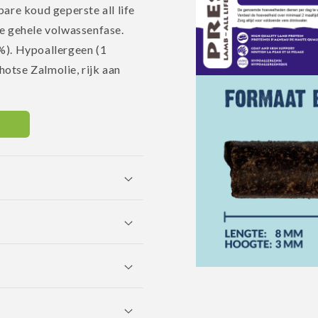
are koud geperste all life
de gehele volwassenfase.
%). Hypoallergeen (1
hotse Zalmolie, rijk aan
Media
2
openen
in
modaal
Media
4
openen
in
modaal