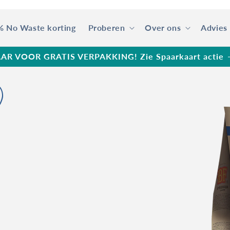
% No Waste korting
Proberen
Over ons
Advies
AR VOOR GRATIS VERPAKKING! Zie Spaarkaart actie
)
Ga direct naar
productinformatie