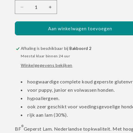
Aantal
Aantal
verlagen
verhogen
voor
voor
Geperst
Geperst
Aan winkelwagen toevoegen
Lam
Lam
(Glutenvrij)
(Glutenvrij)
Afhaling is beschikbaar bij
Bakboord 2
Meestal klaar binnen 24 uur
Winkelgegevens bekijken
hoogwaardige complete koud geperste glutenvr
voor puppy, junior en volwassen honden.
hypoallergeen.
ook zeer geschikt voor voedingsgevoelige honde
rijk aan lam (30%).
®
BF
Geperst Lam. Nederlandse topkwaliteit. Met ho