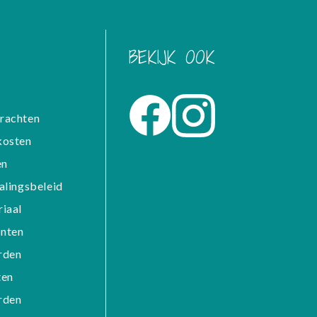
BEKIJK OOK
rachten
kosten
en
alingsbeleid
iaal
nten
rden
ten
rden