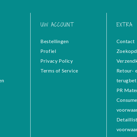
UW ACCOUNT
EXTRA
Bestellingen
Contact
Profiel
Zoekopd
Privacy Policy
Verzend
Terms of Service
Retour- 
en
terugbet
PR Mater
Consume
voorwaa
Detaillis
voorwaa