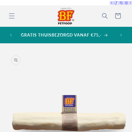
Meteen
🇳🇱
🇫🇷
🇬🇧
🇩
naar de
content
Winkelwagen
GRATIS THUISBEZORGD VANAF €75,-
a direct naar
roductinformatie