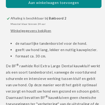
Rol
Rol
Aan winkelwagen toevoegen
Extra
Extra
Large
Large
Dental
Dental
Afhaling is beschikbaar bij
Bakboord 2
Meestal klaar binnen 24 uur
Winkelgegevens bekijken
de natuurlijke tandenborstel voor de hond.
geeft uw hond lang, lekker en nuttig kauwplezier.
formaat ca. 30 cm.
®
De BF
rawhide Rol Extra Large Dental kauwkluif werkt
als een soort tandenborstel, vanwege de voortdurend
schurende en intensieve werking tussen kluif en gebit
van uw hond. Op deze manier wordt het gebit optimaal
verzorgt en houdt uw hond een gezond en schoon gebit.
®
Daarnaast bevatten BF
kauwkluiven geen chemische
toevoegingen ter "verbetering" van de uitstraling of de