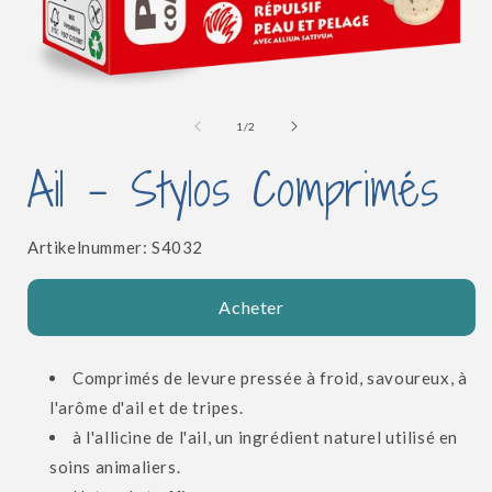
l
Ouvrir
le
média
de
1
/
2
1
dans
Ail - Stylos Comprimés
une
fenêtre
modale
SKU:
Artikelnummer:
S4032
Acheter
Comprimés de levure pressée à froid, savoureux, à
l'arôme d'ail et de tripes.
à l'allicine de l'ail, un ingrédient naturel utilisé en
soins animaliers.