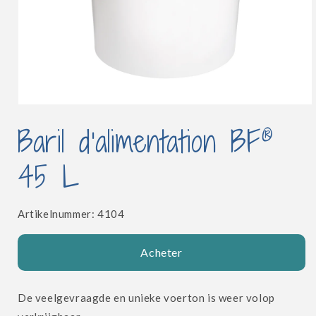
Ouvrir
le
®
Baril d'alimentation BF
média
1
dans
45 L
une
fenêtre
modale
SKU:
Artikelnummer:
4104
Acheter
De veelgevraagde en unieke voerton is weer volop