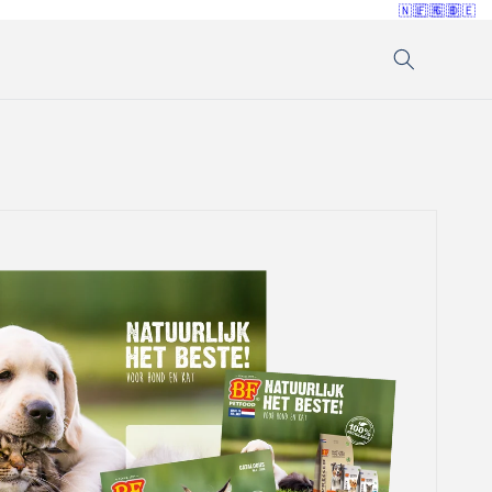
🇳🇱
🇫🇷
🇬🇧
🇩🇪