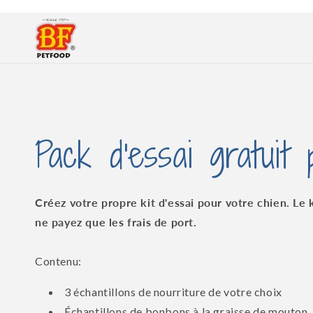
et
passer
au
contenu
Pack d'essai gratuit
Créez votre propre kit d'essai pour votre chien. Le k
ne payez que les frais de port.
Contenu:
3 échantillons de nourriture de votre choix
Échantillons de bonbons à la graisse de mouton