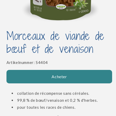
Ouvrir
le
Morceaux de viande de
média
1
dans
bœuf et de venaison
une
fenêtre
modale
SKU:
Artikelnummer:
S4404
Acheter
collation de récompense sans céréales.
99,8 % de bœuf/venaison et 0,2 % d'herbes.
pour toutes les races de chiens.