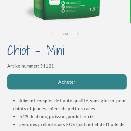
Ouvrir
le
l
média
de
1
/
3
1
dans
Chiot - Mini
une
fenêtre
modale
SKU:
Artikelnummer:
S1121
Acheter
Aliment complet de haute qualité, sans gluten, pour
chiots et jeunes chiens de petites races.
54% de dinde, poisson, poulet et riz.
avec des prébiotiques FOS (inuline) et de l'huile de