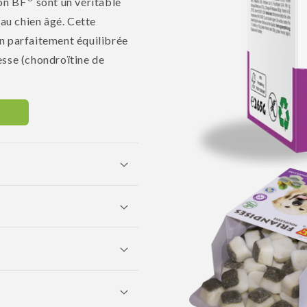
on BF
sont un véritable
 au chien âgé. Cette
n parfaitement équilibrée
esse (chondroïtine de
Ouvrir
le
média
1
dans
une
fenêtre
modale