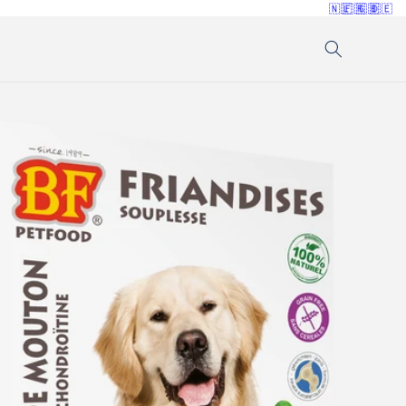
🇳🇱
🇫🇷
🇬🇧
🇩🇪