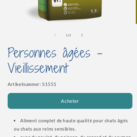
Ouvrir
le
l
média
de
1
/
3
1
dans
Personnes âgées -
une
fenêtre
modale
Vieillissement
SKU:
Artikelnummer:
S1551
Acheter
Aliment complet de haute qualité pour chats âgés
ou chats aux reins sensibles.