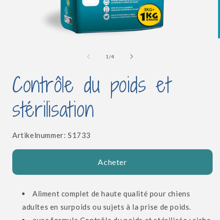
Ouvrir
le
l
média
de
1
/
4
1
dans
Contrôle du poids et
une
fenêtre
modale
stérilisation
SKU:
Artikelnummer:
S1733
Acheter
Aliment complet de haute qualité
pour chiens
adultes en surpoids ou sujets à la prise de poids.